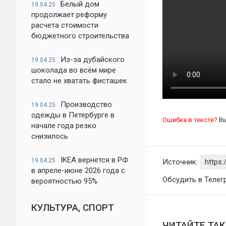
Белый дом
19.04.25
продолжает реформу
расчета стоимости
бюджетного строительства
Из-за дубайского
19.04.25
шоколада во всём мире
стало не хватать фисташек
Производство
19.04.25
одежды в Петербурге в
Ошибка в тексте?
Вы
начале года резко
снизилось
IKEA вернется в РФ
19.04.25
Источник:
https
в апреле-июне 2026 года с
Обсудить в Телег
вероятностью 95%
КУЛЬТУРА, СПОРТ
ЧИТАЙТЕ ТА