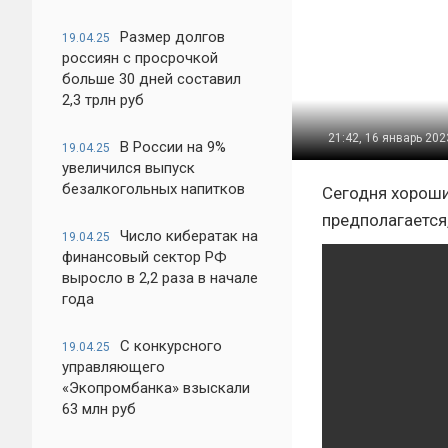
Размер долгов
19.04.25
россиян с просрочкой
больше 30 дней составил
2,3 трлн руб
21:42, 16 январь 202
В России на 9%
19.04.25
увеличился выпуск
безалкогольных напитков
Сегодня хорош
предполагается,
Число кибератак на
19.04.25
финансовый сектор РФ
выросло в 2,2 раза в начале
года
С конкурсного
19.04.25
управляющего
«Экопромбанка» взыскали
63 млн руб