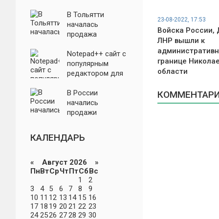
нового
отечественного
В Тольятти
23-08-2022, 17:53
трактора
началась
Войска России, 
продажа
ЛНР вышли к
уникальной Lada
административн
Niva за 30 млн
Notepad++ сайт с
границе Никола
рублей
популярным
области
редактором для
ОС Windows
заблокирован
В России
КОММЕНТАРИИ
начались
продажи
автомобилей
Toyota с
КАЛЕНДАРЬ
гарантией.
Названы цены
«
Август 2026 »
Пн
Вт
Ср
Чт
Пт
Сб
Вс
1
2
3
4
5
6
7
8
9
10
11
12
13
14
15
16
17
18
19
20
21
22
23
24
25
26
27
28
29
30