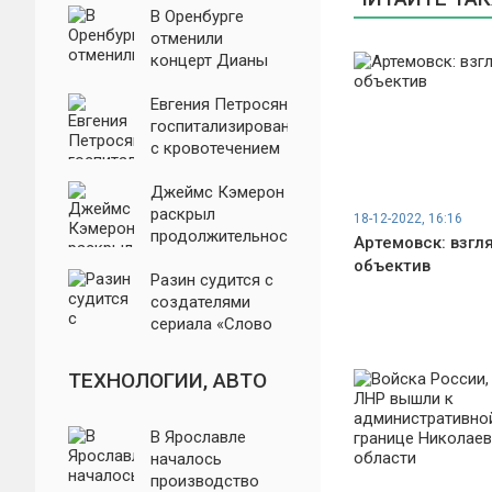
В Оренбурге
отменили
концерт Дианы
Арбениной из-за
жалоб
Евгения Петросян
госпитализирован
с кровотечением
Джеймс Кэмерон
раскрыл
18-12-2022, 16:16
продолжительность
Артемовск: взгл
нового «Аватара
объектив
3»
Разин судится с
создателями
сериала «Слово
пацана»
ТЕХНОЛОГИИ, АВТО
В Ярославле
началось
производство