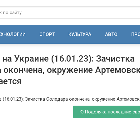
ЕХНОЛОГИИ
СПОРТ
КУЛЬТУРА
АВТО
ПР
на Украине (16.01.23): Зачистка
 окончена, окружение Артемовс
ается
Ю.Подоляка последние св