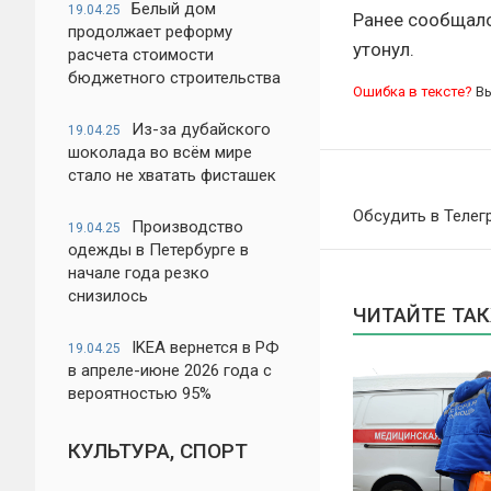
Белый дом
19.04.25
Ранее сообщало
продолжает реформу
утонул.
расчета стоимости
бюджетного строительства
Ошибка в тексте?
Вы
Из-за дубайского
19.04.25
шоколада во всём мире
стало не хватать фисташек
Обсудить в Телег
Производство
19.04.25
одежды в Петербурге в
начале года резко
снизилось
ЧИТАЙТЕ ТА
IKEA вернется в РФ
19.04.25
в апреле-июне 2026 года с
вероятностью 95%
КУЛЬТУРА, СПОРТ