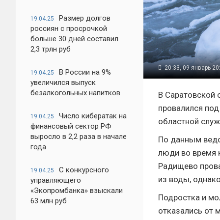
Размер долгов
19.04.25
россиян с просрочкой
больше 30 дней составил
2,3 трлн руб
20:33, 09 январь 2
В России на 9%
19.04.25
увеличился выпуск
безалкогольных напитков
В Саратовской 
провалился под
Число кибератак на
19.04.25
областной служ
финансовый сектор РФ
выросло в 2,2 раза в начале
По данным ведо
года
люди во время 
Радищево прова
С конкурсного
19.04.25
из воды, однак
управляющего
«Экопромбанка» взыскали
Подростка и мо
63 млн руб
отказались от 