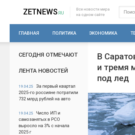
Все новости мира
ZETNEWS
.RU
на одном сайте
ГЛАВНАЯ
ПОЛИТИКА
ЭКОНОМИКА
Т
СЕГОДНЯ ОТМЕЧАЮТ
В Сарато
и тремя
ЛЕНТА НОВОСТЕЙ
под лед
За первый квартал
19.04.25
2025-го россияне потратили
732 млрд рублей на авто
Число ИП и
19.04.25
самозанятых в РСО
выросло на 3% с начала
2025 г