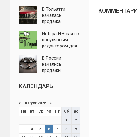
нового
отечественного
В Тольятти
КОММЕНТАРИИ
трактора
началась
продажа
уникальной Lada
Niva за 30 млн
Notepad++ сайт с
рублей
популярным
редактором для
ОС Windows
заблокирован
В России
начались
продажи
автомобилей
Toyota с
КАЛЕНДАРЬ
гарантией.
Названы цены
«
Август 2026 »
Пн
Вт
Ср
Чт
Пт
Сб
Вс
1
2
3
4
5
6
7
8
9