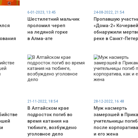
6-01-2023, 13:45
24-08-2022, 21:54
Шестилетний мальчик
Пропавшую участн
ился
проломил череп
«Дома-2» Кочерве
на ледяной горке
обнаружили мертв
нования
в Алма-ате
реке в Санкт-Пете
21-11-2022, 18:54
28-12-2022, 16:48
В Алтайском крае
Муж насмерть
бийстве
подросток погиб во
замерзшей в Прик
ршей
время катания на
учительницы погиб
ки
тюбинге, возбуждено
после корпоратива
уголовное дело
и его жена