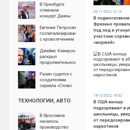
В Оренбурге
отменили
26-11-2022, 21:16
концерт Дианы
В подмосковном
Арбениной из-за
Фрязино провал
жалоб
Евгения Петросян
под лед и утонул
госпитализирован
участник сорев
с кровотечением
«моржей»
Джеймс Кэмерон
раскрыл
продолжительность
нового «Аватара
3»
Разин судится с
создателями
сериала «Слово
пацана»
18-12-2022, 18:02
ТЕХНОЛОГИИ, АВТО
В США юношу
подозревают в у
школьницы, уме
В Ярославле
от передозиров
началось
наркотиков
производство