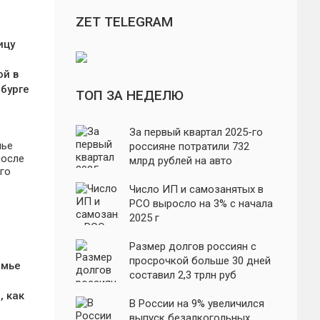
ZET TELEGRAM
ицу
й
ой в
рбурге
ТОП ЗА НЕДЕЛЮ
За первый квартал 2025-го
россияне потратили 732
млрд рублей на авто
Число ИП и самозанятых в
РСО выросло на 3% с начала
2025 г
Размер долгов россиян с
просрочкой больше 30 дней
амье
составил 2,3 трлн руб
, как
В России на 9% увеличился
выпуск безалкогольных