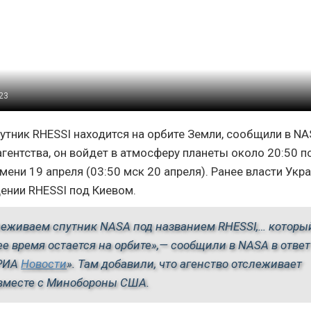
023
утник RHESSI находится на орбите Земли, сообщили в NA
гентства, он войдет в атмосферу планеты около 20:50 п
мени 19 апреля (03:50 мск 20 апреля). Ранее власти Укр
ении RHESSI под Киевом.
еживаем спутник NASA под названием RHESSI,… которы
е время остается на орбите»,— сообщили в NASA в ответ
«РИА
Новости
». Там добавили, что агенство отслеживает
вместе с Минобороны США.