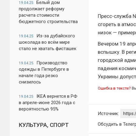
Белый дом
19.04.25
продолжает реформу
расчета стоимости
Пресс-служба N
бюджетного строительства
сгореть в атмо
низок — примерн
Из-за дубайского
19.04.25
шоколада во всём мире
Вечером 19 апр
стало не хватать фисташек
вспышку. В рег
городской адми
Производство
19.04.25
падения космич
одежды в Петербурге в
начале года резко
Украины допуст
снизилось
Ошибка в тексте?
Вы
IKEA вернется в РФ
19.04.25
в апреле-июне 2026 года с
вероятностью 95%
Источник:
https
КУЛЬТУРА, СПОРТ
Обсудить в Телег