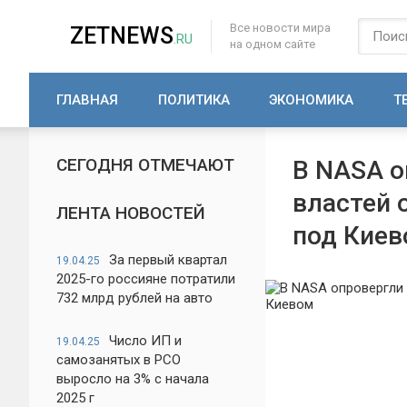
Все новости мира
ZETNEWS
.RU
на одном сайте
ГЛАВНАЯ
ПОЛИТИКА
ЭКОНОМИКА
Т
СЕГОДНЯ ОТМЕЧАЮТ
В NASA о
властей 
ЛЕНТА НОВОСТЕЙ
под Кие
За первый квартал
19.04.25
2025-го россияне потратили
732 млрд рублей на авто
Число ИП и
19.04.25
самозанятых в РСО
выросло на 3% с начала
2025 г