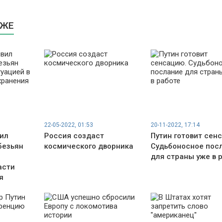
КЖЕ
22-05-2022, 01:53
20-11-2022, 17:14
вил
Россия создаст
Путин готовит сен
безьян
космического дворника
Судьбоносное пос
для страны уже в 
асти
я