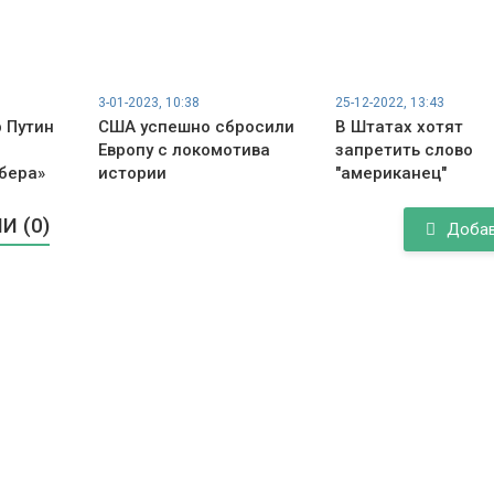
3-01-2023, 10:38
25-12-2022, 13:43
 Путин
США успешно сбросили
В Штатах хотят
Европу с локомотива
запретить слово
бера»
истории
"американец"
 (0)
Доба