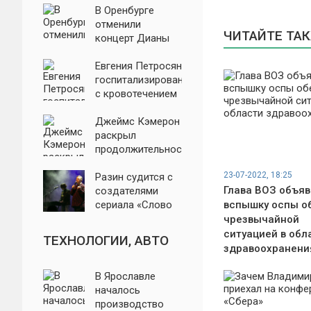
В Оренбурге
отменили
ЧИТАЙТЕ ТА
концерт Дианы
Арбениной из-за
жалоб
Евгения Петросян
госпитализирован
с кровотечением
Джеймс Кэмерон
раскрыл
продолжительность
нового «Аватара
23-07-2022, 18:25
3»
Разин судится с
Глава ВОЗ объя
создателями
сериала «Слово
вспышку оспы о
пацана»
чрезвычайной
ситуацией в обл
ТЕХНОЛОГИИ, АВТО
здравоохранени
В Ярославле
началось
производство