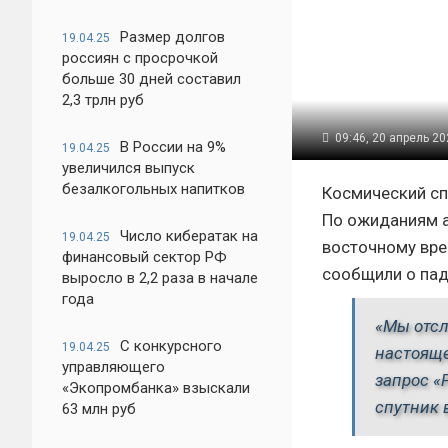
Размер долгов
19.04.25
россиян с просрочкой
больше 30 дней составил
2,3 трлн руб
09:46, 20 апрель 2
В России на 9%
19.04.25
увеличился выпуск
безалкогольных напитков
Космический сп
По ожиданиям а
Число кибератак на
19.04.25
восточному вре
финансовый сектор РФ
сообщили о пад
выросло в 2,2 раза в начале
года
«Мы отсл
С конкурсного
19.04.25
настояще
управляющего
запрос 
«Экопромбанка» взыскали
спутник 
63 млн руб