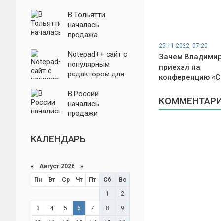
нового
отечественного
В Тольятти
трактора
началась
продажа
уникальной Lada
25-11-2022, 07:20
Niva за 30 млн
Notepad++ сайт с
Зачем Владимир
рублей
популярным
приехал на
редактором для
конференцию «С
ОС Windows
заблокирован
В России
КОММЕНТАРИИ
начались
продажи
автомобилей
Toyota с
КАЛЕНДАРЬ
гарантией.
Названы цены
«
Август 2026 »
Пн
Вт
Ср
Чт
Пт
Сб
Вс
1
2
3
4
5
6
7
8
9