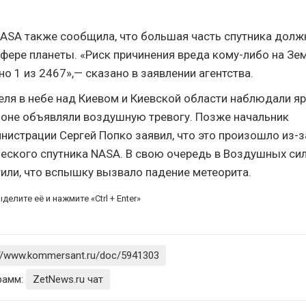
ASA также сообщила, что большая часть спутника долж
сфере планеты. «Риск причинения вреда кому-либо на Зе
о 1 из 2467»,— сказано в заявлении агентства.
еля в небе над Киевом и Киевской области наблюдали я
ионе объявляли воздушную тревогу. Позже начальник
нистрации Сергей Попко заявил, что это произошло из-з
еского спутника NASA. В свою очередь в Воздушных си
или, что вспышку вызвало падение метеорита.
делите её и нажмите «Ctrl + Enter»
://www.kommersant.ru/doc/5941303
рамм:
ZetNews.ru чат