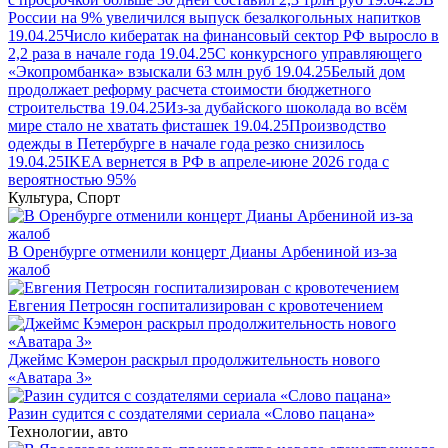
России на 9% увеличился выпуск безалкогольных напитков
19.04.25
Число кибератак на финансовый сектор РФ выросло в
2,2 раза в начале года
19.04.25
С конкурсного управляющего
«Экопромбанка» взыскали 63 млн руб
19.04.25
Белый дом
продолжает реформу расчета стоимости бюджетного
строительства
19.04.25
Из-за дубайского шоколада во всём
мире стало не хватать фисташек
19.04.25
Производство
одежды в Петербурге в начале года резко снизилось
19.04.25
IKEA вернется в РФ в апреле-июне 2026 года с
вероятностью 95%
Культура, Спорт
В Оренбурге отменили концерт Дианы Арбениной из-за
жалоб
Евгения Петросян госпитализирован с кровотечением
Джеймс Кэмерон раскрыл продолжительность нового
«Аватара 3»
Разин судится с создателями сериала «Слово пацана»
Технологии, авто