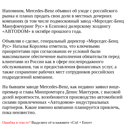
Напомним, Mercedes-Benz объявил об уходе с российского
рынка и планах продать свои доли в местных дочерних
компаниях (в том числе подмосковный завод «Мерседес-Бенц
Мануфэкчуринг Рус» в Есипово) дилерскому холдингу
«АВТОDOM» в октябре прошлого года.
Объявляя о сделке, генеральный директор «Мерседес-Бенц
Рус» Наталья Королева отметила, что ключевыми
приоритетами при согласовании ее условий были
максимальное обеспечение выполнения обязательств перед
клиентами из России как в сфере послепродажного
обслуживания, так и предоставления финансовых услуг, а
также сохранение рабочих мест сотрудников российских
подразделений компании.
На бывшем заводе Mercedes-Benz, как недавно заявил вице-
премьер и глава Минпромторга Денис Мантуров, с высокой
долей вероятности, возобновится производство автомобилей
силами привлеченных «Автодомом» индустриальных
партнеров. Какие именно компании планируется привлечь,
пока неизвестно.
Ошибка в тексте?
Выделите её и нажмите «Ctrl + Enter»