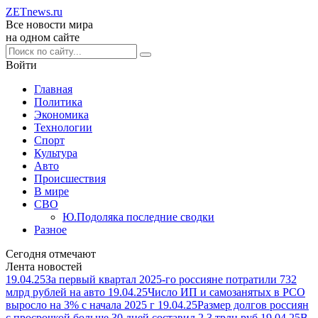
ZETnews
.ru
Все новости мира
на одном сайте
Войти
Главная
Политика
Экономика
Технологии
Спорт
Культура
Авто
Происшествия
В мире
СВО
Ю.Подоляка последние сводки
Разное
Сегодня отмечают
Лента новостей
19.04.25
За первый квартал 2025-го россияне потратили 732
млрд рублей на авто
19.04.25
Число ИП и самозанятых в РСО
выросло на 3% с начала 2025 г
19.04.25
Размер долгов россиян
с просрочкой больше 30 дней составил 2,3 трлн руб
19.04.25
В