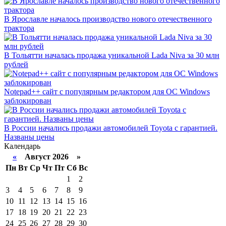
В Ярославле началось производство нового отечественного
трактора
В Тольятти началась продажа уникальной Lada Niva за 30 млн
рублей
Notepad++ сайт с популярным редактором для ОС Windows
заблокирован
В России начались продажи автомобилей Toyota с гарантией.
Названы цены
Календарь
«
Август 2026 »
Пн
Вт
Ср
Чт
Пт
Сб
Вс
1
2
3
4
5
6
7
8
9
10
11
12
13
14
15
16
17
18
19
20
21
22
23
24
25
26
27
28
29
30