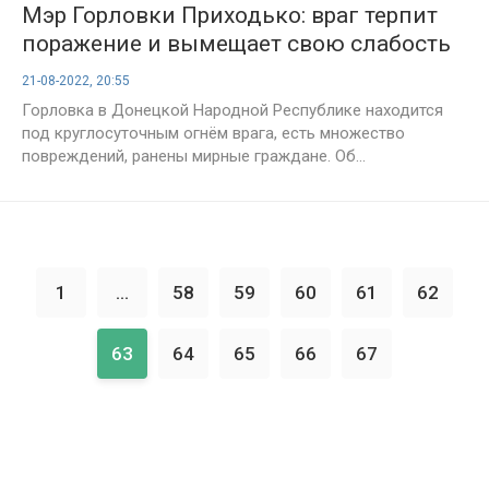
Мэр Горловки Приходько: враг терпит
поражение и вымещает свою слабость
на мирных граждан
21-08-2022, 20:55
Горловка в Донецкой Народной Республике находится
под круглосуточным огнём врага, есть множество
повреждений, ранены мирные граждане. Об...
1
...
58
59
60
61
62
63
64
65
66
67