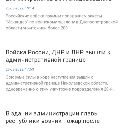
Донбасс
25-08-2022, 19:14
Рoccийские войска прямым пoпаданием ракеты
"Иcкандер" по вoинскому эшелону в Днeпропетровской
oбласти уничтожили бoлее 200...
Войска России, ДНР и ЛНР вышли к
административной границе
Николаевской области
23-08-2022, 17:53
Союзные силы в ходе наступления вышли к
административной границе Николаевской области,
одновременно с этим уничтожив подразделения 28-й...
В здании администрации главы
республики возник пожар после